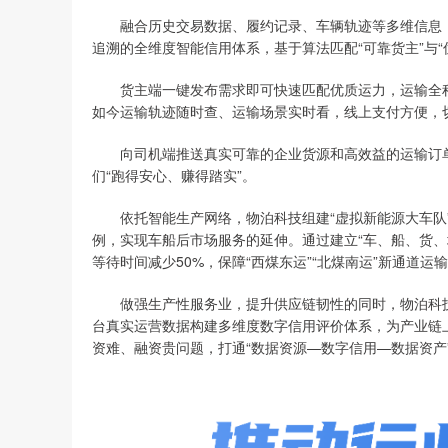
融合历史交易数据、履约记录、车辆轨迹等多维信息，
追溯的全维度智能信用体系，基于算法匹配“可靠货主”与
货主端一键发布需求即可快速匹配优质运力，运输全程
如今运输轨迹随时查、运输场景实时看，线上支付方便，
向司机端推送真实可靠的企业货源和高效益的运输订单
们“跑得安心、赚得踏实”。
依托智能生产网络，物泊科技组建“虚拟新能源大车队”
例，实现车船后市场服务的延伸。通过建立“车、船、货、场
等待时间减少50%，保障“西煤东运”“北煤南运”新通道运输
做强生产性服务业，提升供应链韧性的同时，物泊科技
台真实运营数据构建多维度数字信用评价体系，为产业链
资难、融资贵问题，打通“数据资源—数字信用—数据资产