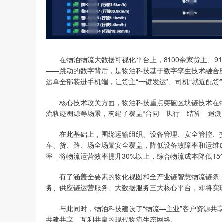
在物泊物流大数据可视化平台上，8100余家货主、91万
——跳动的数字背后，是物泊科技基于数字孪生技术融合
运单全部装进手机端，让货主“一键发运”、司机“就近配货”
核心技术攻关方面，物泊科技重点突破区块链技术在物
流轨迹溯源等场景，构建了覆盖“合同—执行—结算—追溯
在此基础上，围绕运输组织、设备管理、安全管控、交
车、货、路、场全场景安全覆盖，降低设备故障率和运维
率，将物流运营效率提升30%以上，综合物流成本降低15
有了涵盖全要素的物化视图和全产业链智慧物流链条，
务、供应链运营服务、大数据服务三大核心平台，即将实
与此同时，物泊科技建设了“物流—主业”客户资源共享
共建共享、互利共赢的现代物流生态网络。