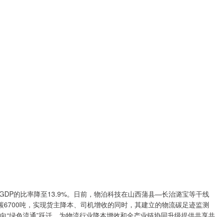
DP的比率降至13.9%。日前，物泊科技在山西蒲县—长治潞宝等干线
碳6700吨，实现货主降本、司机增收的同时，其建立的物流碳足迹监测
”向“绿色流通”跃迁，为物流行业降本增效和全产业链协同升级提供共享共