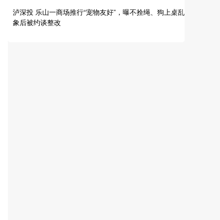
泸深投 乐山一商场推行“宠物友好”，曝不拴绳、狗上桌乱
象后被约谈整改