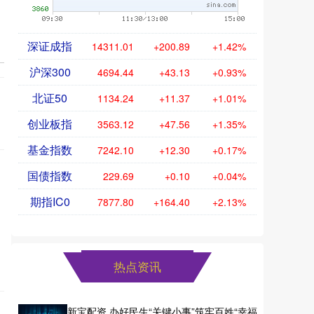
深证成指
14311.01
+200.89
+1.42%
沪深300
4694.44
+43.13
+0.93%
北证50
1134.24
+11.37
+1.01%
创业板指
3563.12
+47.56
+1.35%
基金指数
7242.10
+12.30
+0.17%
国债指数
229.69
+0.10
+0.04%
期指IC0
7877.80
+164.40
+2.13%
热点资讯
新宝配资 办好民生“关键小事”筑牢百姓“幸福