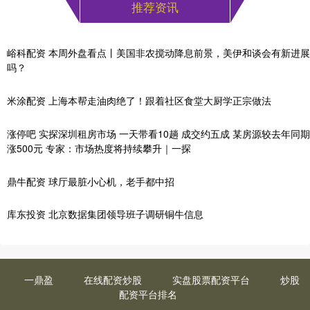
推荐资讯
峪科配资 本周外盘看点丨美国非农搅动降息前景，美伊和谈会有新进展
吗？
米涂配资 上海本帮走油肉绝了！跟着社区食堂大厨学正宗做法
涨停吧 实探深圳租房市场 一天带看10趟 成交约五成 某房源较去年同期
涨500元 专家：市场热度将持续攀升｜一探
鼎牛配资 球厅最脏小心机，老手都中招
库东投资 北京数据集团领导班子调研铜牛信息
一鼎盈
在线配资炒股
实盘股票配资平台
炒股
配资平台排名